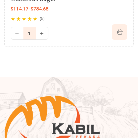
$
114.17
–
$
784.68
(5)
Rated
4.60
out
of 5