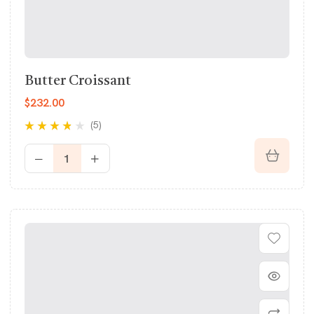
Butter Croissant
$
232.00
(5)
Rated
3.60
out of 5