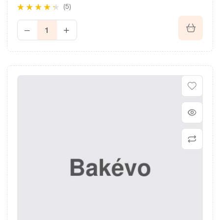
(5)
Rated
4.20
out of 5