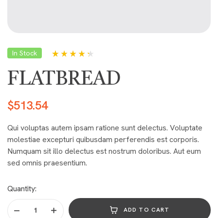
In Stock
Rated
5
4.20
out of 5
FLATBREAD
based on
customer
ratings
$
513.54
Qui voluptas autem ipsam ratione sunt delectus. Voluptate
molestiae excepturi quibusdam perferendis est corporis.
Numquam sit illo delectus est nostrum doloribus. Aut eum
sed omnis praesentium.
Quantity:
ADD TO CART