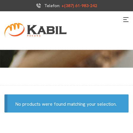
Telefon:
+(387) 61-983-242
No products were found matching your selection.