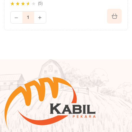
(5)
Rated
3.40
out of 5