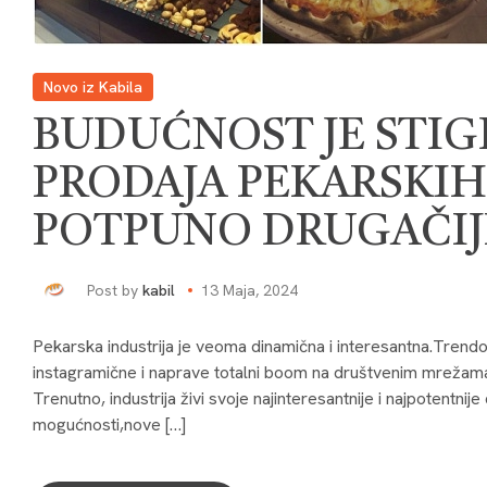
Novo iz Kabila
BUDUĆNOST JE STIGL
PRODAJA PEKARSKIH
POTPUNO DRUGAČIJI
Post by
kabil
13 Maja, 2024
Pekarska industrija je veoma dinamična i interesantna.Trendov
instagramične i naprave totalni boom na društvenim mrežama,tak
Trenutno, industrija živi svoje najinteresantnije i najpotentn
mogućnosti,nove […]