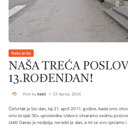
Naše priče
NAŠA TREĆA POSLOV
13.ROĐENDAN!
Post by
kabil
23 Aprila, 2024
Četvrtak je bio dan, taj 21. april 2011. godine, kada smo otv
smo brojali 30+ uposlenika. Uskoro otvaramo sedmu poslov
stati! Danas je nedjelja, neradni je dan, a mi se evo sjećamo 