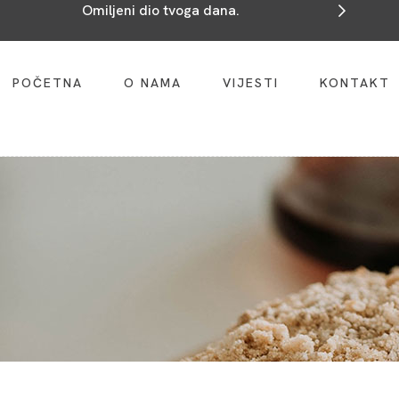
S vama smo na sedam lokacija u Tuzli.
POČETNA
O NAMA
VIJESTI
KONTAKT