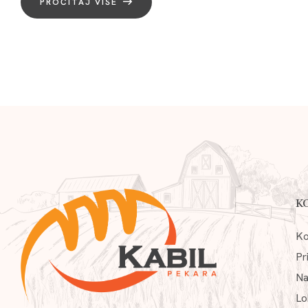
PROČITAJ VIŠE
K
Ko
Pr
Na
Lo