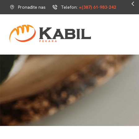
Omiljeni dio tvoga dana.
Pronađite nas
Telefon:
+(387) 61-983-242