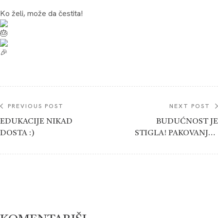
Ko želi, može da čestita!
PREVIOUS POST
NEXT POST
EDUKACIJE NIKAD
BUDUĆNOST JE
DOSTA :)
STIGLA! PAKOVANJE I
PRODAJA PEKARSKIH
PROIZVODA NA
POTPUNO DRUGAČIJI
NAČIN.