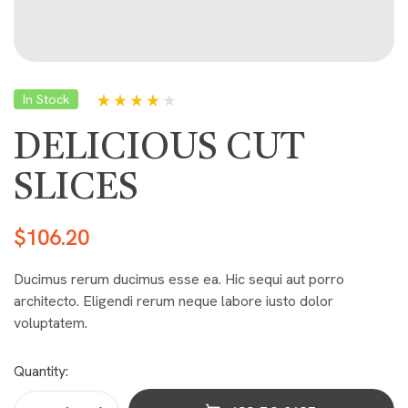
In Stock
Rated
5
4.00
out of 5
DELICIOUS CUT
based on
customer
ratings
SLICES
$
106.20
Ducimus rerum ducimus esse ea. Hic sequi aut porro
architecto. Eligendi rerum neque labore iusto dolor
voluptatem.
Quantity: