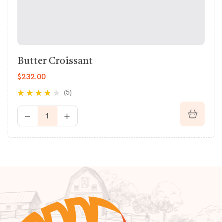
Butter Croissant
$
232.00
(5)
Rated
3.60
out of 5