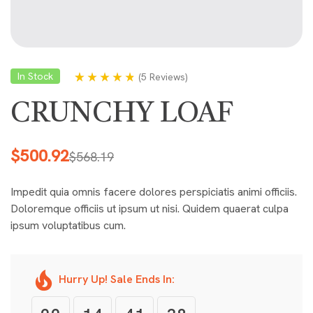
In Stock
(
5 Reviews
)
Rated
5
4.60
out
of 5 based on
CRUNCHY LOAF
customer
ratings
$
500.92
$
568.19
Impedit quia omnis facere dolores perspiciatis animi officiis.
Doloremque officiis ut ipsum ut nisi. Quidem quaerat culpa
ipsum voluptatibus cum.
Hurry Up! Sale Ends In: